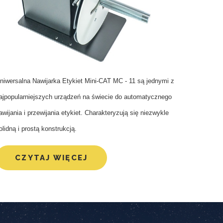
Drukarki bezdotykowe
Etykieciarka Miesiąca
Moduły drukujące
Głowice etykietujące
Etykieciarki liniowe
Etykieciarki dla Farmacji
niwersalna Nawijarka Etykiet Mini-CAT MC - 11
są
jednymi z
Półautomaty etykietujące
ajpopularniejszych urządzeń na świecie do automatycznego
awijania i przewijania etykiet. Charakteryzują się niezwykle
olidną i prostą konstrukcją.
CZYTAJ WIĘCEJ