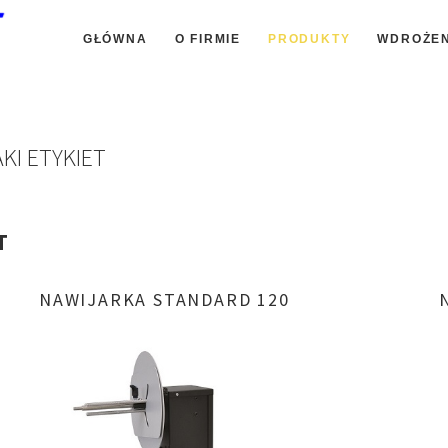
GŁÓWNA
O FIRMIE
PRODUKTY
WDROŻEN
DRUKARKI HSA SYSTEMS
AKI ETYKIET
PODAJNIKI KARTONIKÓW - SYSTEMY
ZNAKOWANIA TM INK-JET
T
TRANSPORTERY TAŚMOWE,
POLICORDOWE
NAWIJARKA
STANDARD
120
ATRAMENTY HSA SYSTEMS i HP45
DYSPENSRY ETYKIET
SYSTEMY ZNAKOWANIA
SYSTEMY ETYKIETOWANIA ALTECH