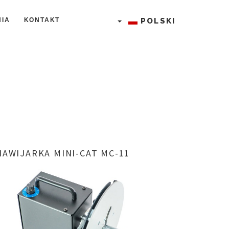
IA
KONTAKT
POLSKI
NAWIJARKA
MINI-CAT
MC-11
Systemy serializacji leków
Drukarki etykiet
Drukarki etykieciarki