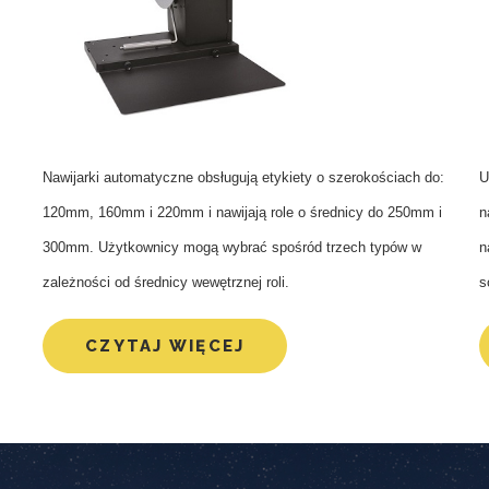
NAWIJAKI I ODWIJAKI ETYKIET
PRZEWIJAKI ETYKIET
U
Nawijarki automatyczne obsługują etykiety o szerokościach do:
n
120mm, 160mm i 220mm i nawijają role o średnicy do 250mm i
n
300mm. Użytkownicy mogą wybrać spośród trzech typów w
.
s
zależności od średnicy wewętrznej roli.
CZYTAJ WIĘCEJ