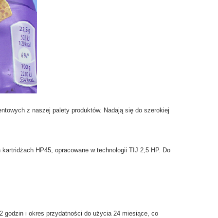
Drukarki bezdotykowe
Etykieciarka Miesiąca
Moduły drukujące
Głowice etykietujące
Etykieciarki liniowe
Etykieciarki dla Farmacji
Półautomaty etykietujące
ntowych z naszej palety produktów. Nadają się do szerokiej
 kartridżach HP45, opracowane w technologii TIJ 2,5 HP. Do
 godzin i okres przydatności do użycia 24 miesiące, co