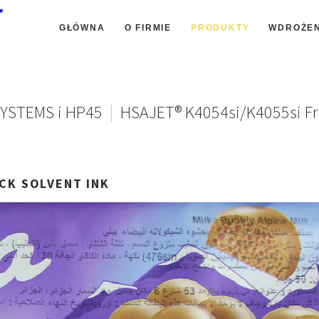
GŁÓWNA
O FIRMIE
PRODUKTY
WDROŻEN
DRUKARKI HSA SYSTEMS
YSTEMS i HP45
|
HSAJET® K4054si/K4055si Fri
PODAJNIKI KARTONIKÓW - SYSTEMY
ZNAKOWANIA TM INK-JET
TRANSPORTERY TAŚMOWE,
CK
SOLVENT
INK
POLICORDOWE
ATRAMENTY HSA SYSTEMS i HP45
DYSPENSRY ETYKIET
SYSTEMY ZNAKOWANIA
SYSTEMY ETYKIETOWANIA ALTECH