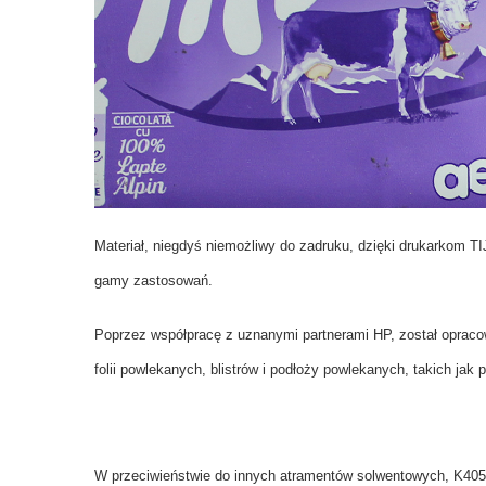
Materiał, niegdyś niemożliwy do zadruku, dzięki drukarkom T
gamy zastosowań.
Poprzez współpracę z uznanymi partnerami HP, został oprac
folii powlekanych, blistrów i podłoży powlekanych, takich ja
W przeciwieństwie do innych atramentów solwentowych, K405