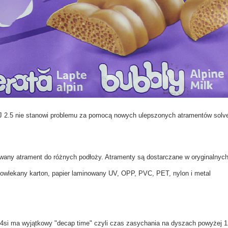
NAWIJAKI I ODWIJAKI ETYKIET
PRZEWIJAKI ETYKIET
IJ 2.5 nie stanowi problemu za pomocą nowych ulepszonych atramentów solve
owany atrament do różnych podłoży.
Atramenty są dostarczane w oryginalnych
k powlekany karton, papier laminowany UV, OPP, PVC, PET, nylon i metal
4si ma wyjątkowy "decap time" czyli
czas zasychania na dyszach powyżej 12