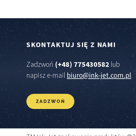
SKONTAKTUJ
SIĘ
Z
NAMI
Zadzwoń
(+48) 775430582
lub
napisz e-mail
biuro@ink-jet.com.pl
ZADZWOŃ