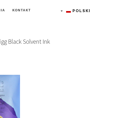
IA
KONTAKT
POLSKI
gg Black Solvent Ink
Systemy serializacji leków
Drukarki etykiet
Drukarki etykieciarki