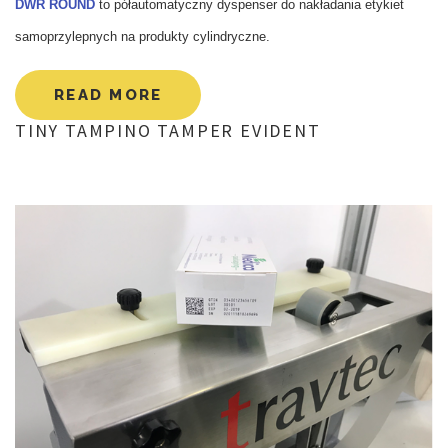
DWR ROUND
to półautomatyczny dyspenser do nakładania etykiet
samoprzylepnych na produkty cylindryczne.
READ MORE
TINY
TAMPINO
TAMPER
EVIDENT